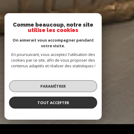
Comme beaucoup, notre site
utilise les cookies
On aimerait vous accompagner pendant
votre visite.
En poursuivant, vous acceptez l'utilisation des
cookies par ce site, afin de vous proposer des
contenus adaptés et réaliser des statistiques !
PARAMÉTRER
TOUT ACCEPTER