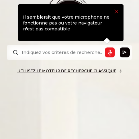
Il semblerait que votre microphone ne
fonctionne pas ou votre navigateur
n'est pas compatible
UTILISEZ LE MOTEUR DE RECHERCHE CLASSIQUE