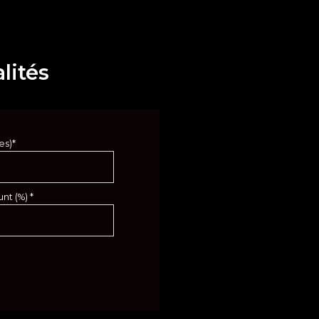
lités
es)*
nt (%) *