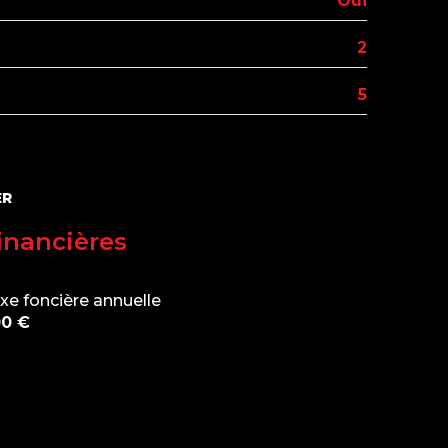
Oui
2
5
ER
inancières
xe foncière annuelle
0 €