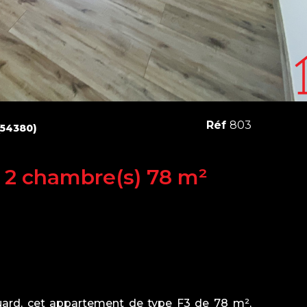
Réf
803
54380)
Appartement 3 pièce(s) 2 chambre(s) 78 m²
uard, cet appartement de type F3 de 78 m²,