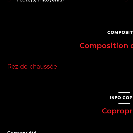
COMPOSIT
Composition d
Rez-de-chaussée
chambre
chambre
INFO CO
cuisine
Copropr
salon/sejour
salle de bain