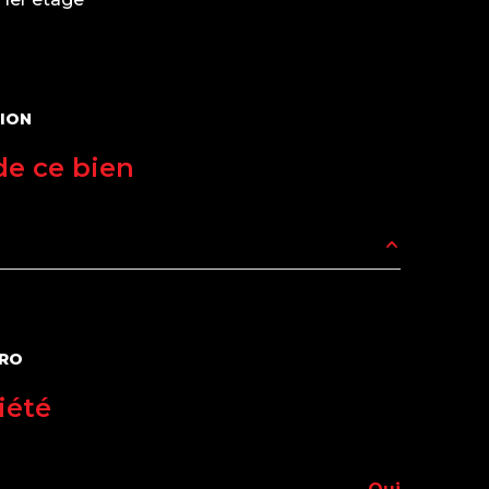
ION
e ce bien
14.39 m²
10.38 m²
PRO
14.17 m²
iété
18.28 m²
3.32 m²