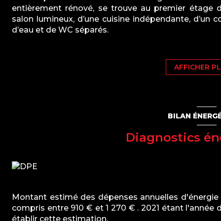
entièrement rénové, se trouve au premier étage d
salon lumineux, d’une cuisine indépendante, d’un c
d’eau et de WC séparés.
Fonctionnel et agréable à vivre, ce bien rénové avec s
Sa situation idéale permet de bénéficier de la prox
Les informations sur les risques auxquels ce bie
AFFICHER P
www.georisques.gouv.fr
BILAN ÉNERG
Diagnostics én
Montant estimé des dépenses annuelles d'énergie
compris entre 910 € et 1 270 € . 2021 étant l'année d
établir cette estimation.