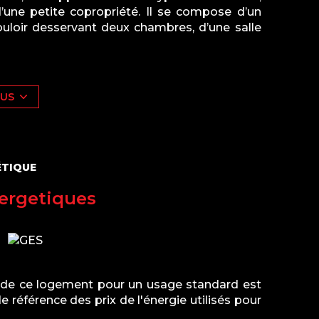
’une petite copropriété. Il se compose d’un
ouloir desservant deux chambres, d’une salle
oin est prêt à accueillir ses futurs occupants.
imité des commodités et des transports.
n est exposé sont disponibles sur le site :
LUS
ÉTIQUE
ergetiques
 de ce logement pour un usage standard est
e référence des prix de l'énergie utilisés pour