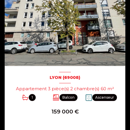
LYON (69008)
Appartement 3 pièce(s) 2 chambre(s) 60 m²
1
Balcon
Ascenseur
159 000 €