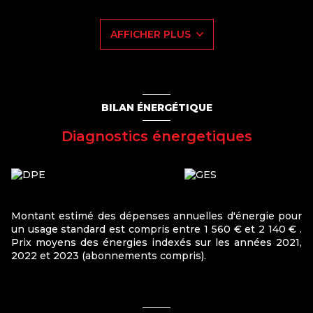
salle d’eau.
La maison dispose également d’un sous sol avec garage,
AFFICHER PLUS
d’un jardin et d’une dépendance, idéals pour le
rangement ou un espace complémentaire selon vos
besoins.
Pour plus d’informations ou organiser une visite, nous
restons à votre disposition.
Les informations sur les risques auxquels ce bien est
BILAN ÉNERGÉTIQUE
exposé sont disponibles sur le site
www.georisques.gouv.fr
.
Diagnostics énergetiques
Montant estimé des dépenses annuelles d'énergie pour
un usage standard est compris entre 1 560 € et 2 140 € .
Prix moyens des énergies indexés sur les années 2021,
2022 et 2023 (abonnements compris).