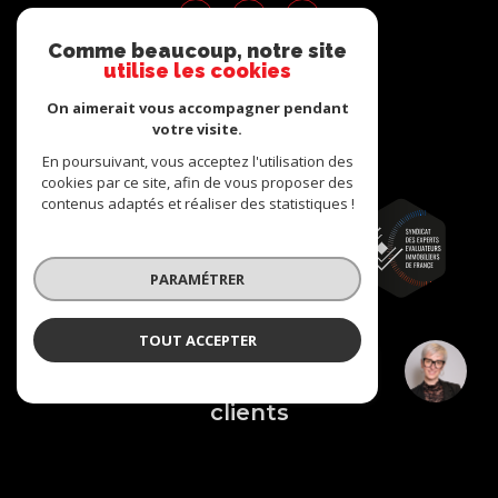
Comme beaucoup, notre site
utilise les cookies
ADHÉRENTS
On aimerait vous accompagner pendant
votre visite.
Nous adhérons
En poursuivant, vous acceptez l'utilisation des
cookies par ce site, afin de vous proposer des
contenus adaptés et réaliser des statistiques !
PARAMÉTRER
TOUT ACCEPTER
Julie BAZZARA
AVIS
Négociatrice
clients