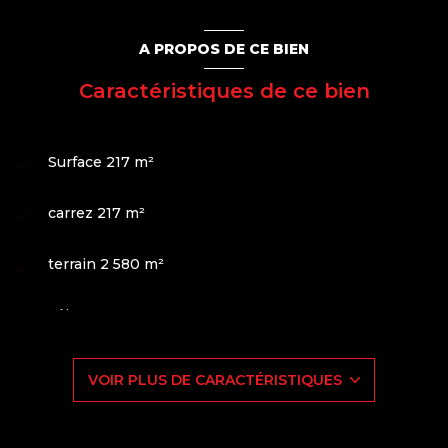
www.georisques.gouv.fr
.
A PROPOS DE CE BIEN
Caractéristiques de ce bien
Surface 217 m²
carrez 217 m²
terrain 2 580 m²
séjour 37 m²
4 chambre(s)
VOIR PLUS DE CARACTÉRISTIQUES
1 salle(s) de bain