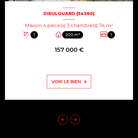
DIEULOUARD (54380)
Maison 4 pièce(s) 3 chambre(s) 74 m²
1
200 m²
1
157 000 €
VOIR LE BIEN