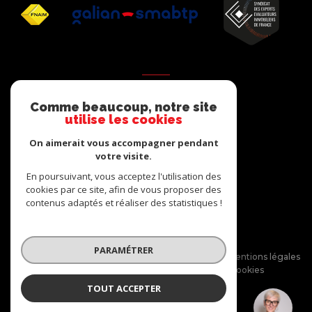
AVIS
Comme beaucoup, notre site
clients
utilise les cookies
On aimerait vous accompagner pendant
votre visite.
En poursuivant, vous acceptez l'utilisation des
cookies par ce site, afin de vous proposer des
contenus adaptés et réaliser des statistiques !
© 2026 | Tous droits réservés
PARAMÉTRER
Nos honoraires
Nos partenaires
Mentions légales
Admin
Politique RGPD
Cookies
TOUT ACCEPTER
Réalisé par :
Julie BAZZARA