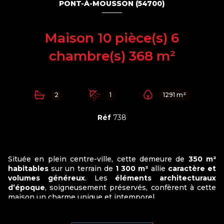
PONT-À-MOUSSON (54700)
Maison 10 pièce(s) 6
chambre(s) 368 m²
2
1
1291 m²
Réf
738
Située en plein centre-ville, cette demeure de
350 m²
habitables
sur un terrain de
1 300 m²
allie
caractère et
volumes généreux
. Les
éléments architecturaux
d’époque
, soigneusement préservés, confèrent à cette
maison un charme unique et intemporel.
Des
travaux de rénovation
sont à prévoir, offrant ainsi la
possibilité de
personnaliser pleinement les espaces