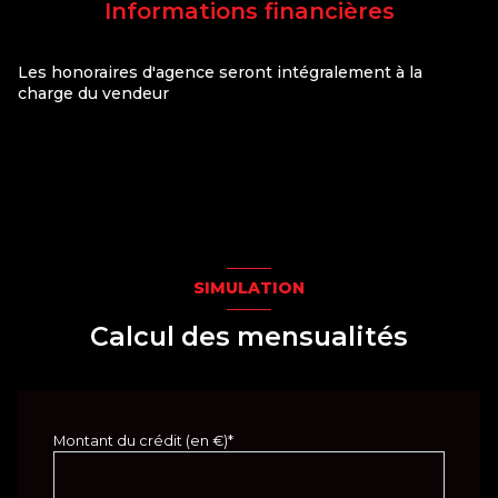
construit en 1850
Informations financières
cuisine séparée (équipée)
Les honoraires d'agence seront intégralement à la
charge du vendeur
Chauffage central : chaudière (gaz)
2 garage(s)
1 côté(s) mitoyen(s)
3 niveau(x)
SIMULATION
Calcul des mensualités
arboré
Montant du crédit (en €)*