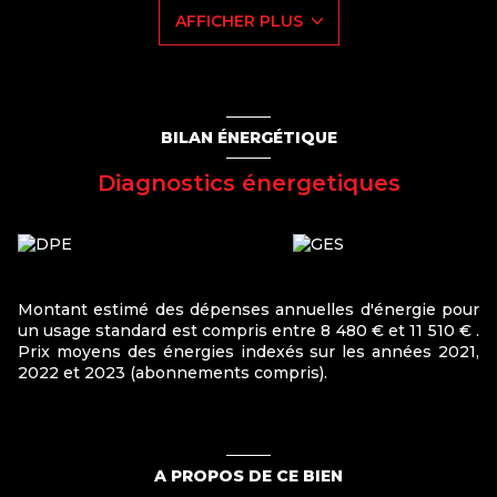
tout en conservant le cachet et l’authenticité de la
AFFICHER PLUS
bâtisse.
Un emplacement central idéal, des volumes
impressionnants et un style architectural remarquable :
cette maison est une
opportunité rare à Pont-à-
Mousson
.
Pour en savoir plus ou organiser une visite,
contactez-
BILAN ÉNERGÉTIQUE
nous dès maintenant
.
Diagnostics énergetiques
Montant estimé des dépenses annuelles d'énergie pour
un usage standard est compris entre 8 480 € et 11 510 € .
Prix moyens des énergies indexés sur les années 2021,
2022 et 2023 (abonnements compris).
A PROPOS DE CE BIEN