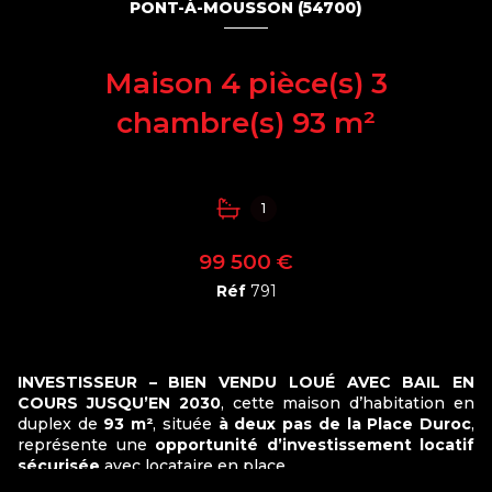
PONT-À-MOUSSON (54700)
Maison 4 pièce(s) 3
chambre(s) 93 m²
1
99 500 €
Réf
791
INVESTISSEUR – BIEN VENDU LOUÉ AVEC BAIL EN
COURS JUSQU’EN 2030
, cette maison d’habitation en
duplex de
93 m²
, située
à deux pas de la Place Duroc
,
représente une
opportunité d’investissement locatif
sécurisée
avec locataire en place.
Le bien est actuellement loué
490 € par mois
,