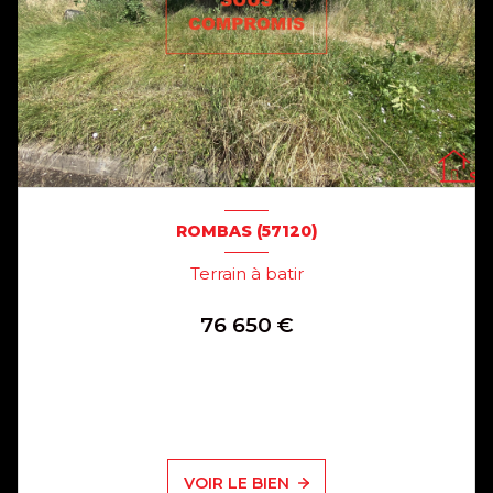
ROMBAS (57120)
Terrain à batir
76 650 €
VOIR LE BIEN